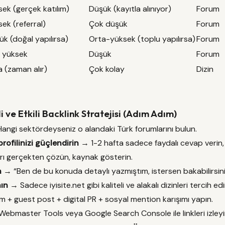
sek (gerçek katılım)
Düşük (kayıtla alınıyor)
Forum
ek (referral)
Çok düşük
Forum
k (doğal yapılırsa)
Orta-yüksek (toplu yapılırsa)
Forum
 yüksek
Düşük
Forum
 (zaman alır)
Çok kolay
Dizin
 ve Etkili Backlink Stratejisi (Adım Adım)
ngi sektördeyseniz o alandaki Türk forumlarını bulun.
rofilinizi güçlendirin
→ 1-2 hafta sadece faydalı cevap verin, 
ı gerçekten çözün, kaynak gösterin.
n
→ “Ben de bu konuda detaylı yazmıştım, istersen bakabilirsiniz
nın
→ Sadece iyisite.net gibi kaliteli ve alakalı dizinleri tercih edi
+ guest post + digital PR + sosyal mention karışımı yapın.
ebmaster Tools veya Google Search Console ile linkleri izleyi