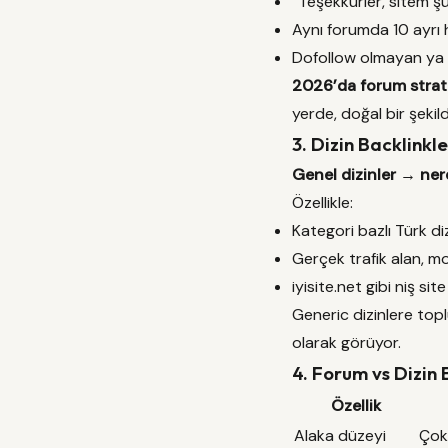
“Teşekkürler, sitem ş
Aynı forumda 10 ayrı 
Dofollow olmayan ya 
2026’da forum strate
yerde, doğal bir şekil
3. Dizin Backlinkl
Genel dizinler → nere
Özellikle:
Kategori bazlı Türk diz
Gerçek trafik alan, m
iyisite.net gibi niş sit
Generic dizinlere top
olarak görüyor.
4. Forum vs Dizin 
Özellik
Alaka düzeyi
Çok