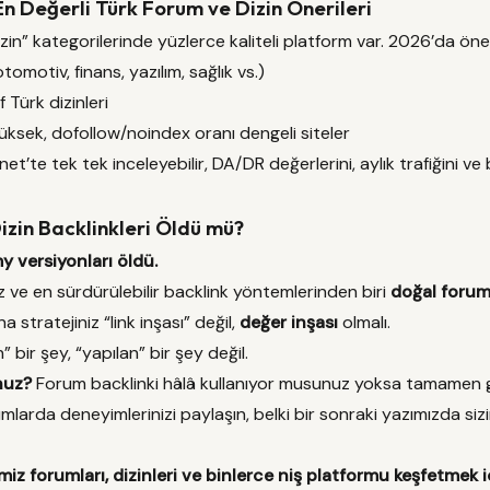
i En Değerli Türk Forum ve Dizin Önerileri
zin” kategorilerinde yüzlerce kaliteli platform var. 2026’da öne 
tomotiv, finans, yazılım, sağlık vs.)
Türk dizinleri
yüksek, dofollow/noindex oranı dengeli siteler
.net’te tek tek inceleyebilir, DA/DR değerlerini, aylık trafiğini ve 
izin Backlinkleri Öldü mü?
 versiyonları öldü.
 ve en sürdürülebilir backlink yöntemlerinden biri
doğal forum 
a stratejiniz “link inşası” değil,
değer inşası
olmalı.
” bir şey, “yapılan” bir şey değil.
nuz?
Forum backlinki hâlâ kullanıyor musunuz yoksa tamamen g
mlarda deneyimlerinizi paylaşın, belki bir sonraki yazımızda sizin
iz forumları, dizinleri ve binlerce niş platformu keşfetmek 