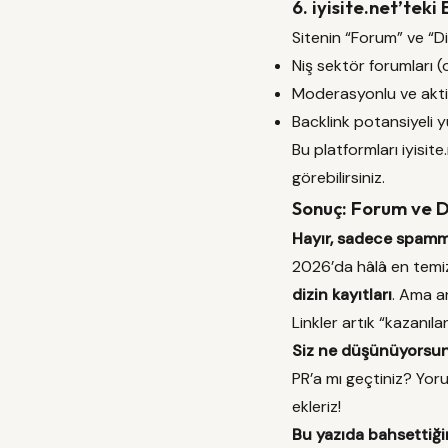
6. iyisite.net’tek
Sitenin “Forum” ve “Di
Niş sektör forumları (o
Moderasyonlu ve aktif 
Backlink potansiyeli 
Bu platformları iyisite
görebilirsiniz.
Sonuç: Forum ve D
Hayır, sadece spammy
2026’da hâlâ en temiz
dizin kayıtları
. Ama an
Linkler artık “kazanılan
Siz ne düşünüyorsu
PR’a mı geçtiniz? Yoru
ekleriz!
Bu yazıda bahsettiğim