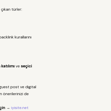
çıkan türler:
backlink kurallarını
katılımı
ve
seçici
uest post ve digital
 önerilerinizi de
için →
iyisite.net