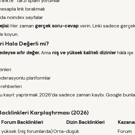
u linkte” tarzı spam yorumlar
hesapla link bırakmak
da noindex sayfalar
jisi:
Her zaman
gerçek soru-cevap
verin. Linki sadece gerçe
de koyun.
eri Hala Değerli mi?
deyse sıfır değer.
Ama
niş ve yüksek kaliteli dizinler
hâlâ işe 
inleri
oderasyonlu platformlar
e rehberleri
lu kayıt yaptırmak 2026’da sadece zaman kaybı. Google bunları 
Backlinkleri Karşılaştırması (2026)
Forum Backlinkleri
Dizin Backlinkleri
Kazana
 yüksek (niş forumlarda)
Orta-düşük
Forum