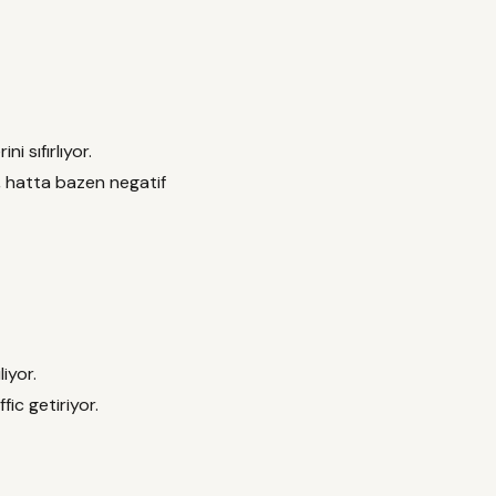
i sıfırlıyor.
r, hatta bazen negatif
iyor.
fic getiriyor.