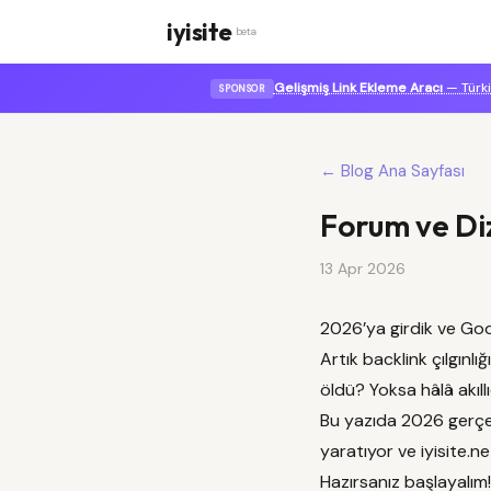
iyisite
beta
Gelişmiş Link Ekleme Aracı
— Türki
SPONSOR
← Blog Ana Sayfası
Forum ve Diz
13 Apr 2026
2026’ya girdik ve Goo
Artık backlink çılgınl
öldü? Yoksa hâlâ akıll
Bu yazıda 2026 gerçekl
yaratıyor ve iyisite.net
Hazırsanız başlayalım!