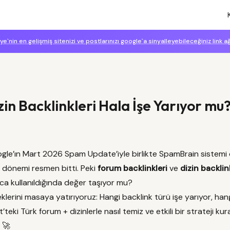
ye`nin en gelişmiş sitenizi ve postlarınızı google`a sinyalleyebileceğiniz link a
in Backlinkleri Hala İşe Yarıyor mu
gle’ın Mart 2026 Spam Update’iyle birlikte SpamBrain sistemi 
ığı dönemi resmen bitti. Peki
forum backlinkleri
ve
dizin backlin
ıca kullanıldığında değer taşıyor mu?
erini masaya yatırıyoruz: Hangi backlink türü işe yarıyor, hangi
’teki Türk forum + dizinlerle nasıl temiz ve etkili bir strateji kura
 🚀