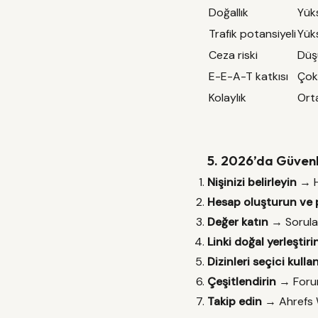
Doğallık
Yük
Trafik potansiyeli
Yüks
Ceza riski
Düşü
E-E-A-T katkısı
Çok
Kolaylık
Orta
5. 2026’da Güvenli
Nişinizi belirleyin
→ Ha
Hesap oluşturun ve p
Değer katın
→ Sorular
Linki doğal yerleştiri
Dizinleri seçici kulla
Çeşitlendirin
→ Forum 
Takip edin
→ Ahrefs W