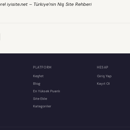
re!
iyisite.net – Türkiye’nin Niş Site Rehberi
PLATFORM
HESAP
Keşfet
Giriş Yap
Blog
Kayıt Ol
En Yüksek Puanlı
Site Ekle
Kategoriler