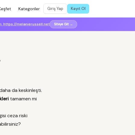
Keşfet
Kategoriler
Giriş Yap
Kayıt Ol
ğı. https://melanierussell.net
Siteye Git →
?
daha da keskinleşti.
kleri
tamamen mi
si ceza riski
bilirsiniz?