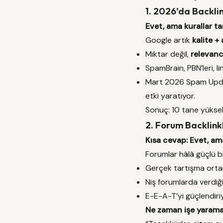
1. 2026’da Backli
Evet, ama kurallar t
Google artık
kalite +
Miktar değil,
relevan
SpamBrain, PBN’leri, li
Mart 2026 Spam Update
etki yaratıyor.
Sonuç: 10 tane yüksek k
2. Forum Backlink
Kısa cevap: Evet, ama
Forumlar hâlâ güçlü bi
Gerçek tartışma ort
Niş forumlarda verdiğin
E-E-A-T’yi güçlendiriy
Ne zaman işe yaram