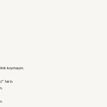
link koymayın.
” tarzı.
n.
n.