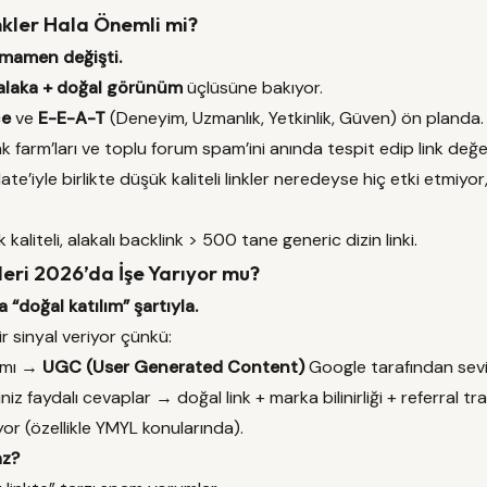
nkler Hala Önemli mi?
amamen değişti.
 alaka + doğal görünüm
üçlüsüne bakıyor.
ce
ve
E-E-A-T
(Deneyim, Uzmanlık, Yetkinlik, Güven) ön planda.
nk farm’ları ve toplu forum spam’ini anında tespit edip link değerin
’iyle birlikte düşük kaliteli linkler neredeyse hiç etki etmiyo
aliteli, alakalı backlink > 500 tane generic dizin linki.
leri 2026’da İşe Yarıyor mu?
 “doğal katılım” şartıyla.
r sinyal veriyor çünkü:
amı →
UGC (User Generated Content)
Google tarafından sevil
iz faydalı cevaplar → doğal link + marka bilinirliği + referral traf
or (özellikle YMYL konularında).
az?