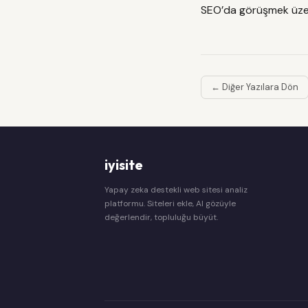
SEO’da görüşmek üze
← Diğer Yazılara Dön
iyisite
Yapay zeka destekli web sitesi analiz
platformu. Siteleri ekle, AI gözüyle
değerlendir, topluluğu büyüt.